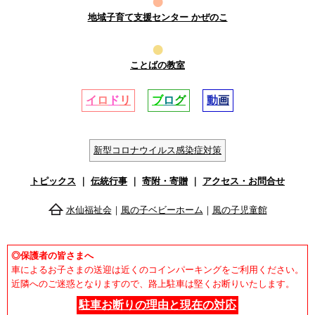
●
地域子育て支援センター かぜのこ
●
ことばの教室
イ
ロ
ド
リ
ブ
ロ
グ
動
画
新型コロナウイルス感染症対策
トピックス
｜
伝統行事
｜
寄附・寄贈
｜
アクセス・お問合せ
水仙福祉会
｜
風の子ベビーホーム
｜
風の子児童館
◎保護者の皆さまへ
車によるお子さまの送迎は近くのコインパーキングをご利用ください。
近隣へのご迷惑となりますので、路上駐車は堅くお断りいたします。
駐車お断りの理由と現在の対応