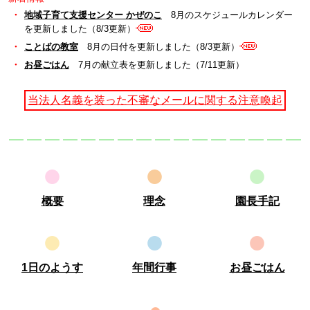
・
地域子育て支援センター かぜのこ
8月のスケジュールカレンダー
を更新しました（8/3更新）
・
ことばの教室
8月の日付を更新しました（8/3更新）
・
お昼ごはん
7月の献立表を更新しました（7/11更新）
当法人名義を装った不審なメールに関する注意喚起
●
●
●
概要
理念
園長手記
●
●
●
1日のようす
年間行事
お昼ごはん