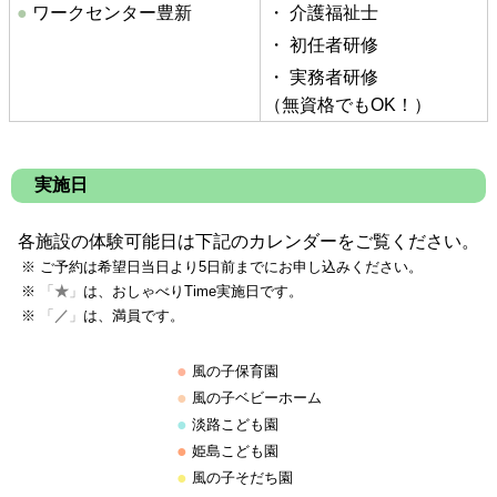
●
ワークセンター豊新
・
介護福祉士
・
初任者研修
・
実務者研修
（無資格でもOK！）
実施日
各施設の体験可能日は下記のカレンダーをご覧ください。
※
ご予約は希望日当日より5日前までにお申し込みください。
※
「
★
」
は、おしゃべりTime実施日です。
※
「
／
」
は、満員です。
●
風の子保育園
●
風の子ベビーホーム
●
淡路こども園
●
姫島こども園
●
風の子そだち園