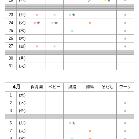
19
★
●
●
●
●
(月)
23
★
●
●
●
●
(火)
24
★
★
●
●
25
(水)
●
26
(木)
●
●
●
27
(金)
30
(月)
31
(火)
4月
保育園
ベビー
淡路
姫島
そだち
ワーク
1
(水)
●
2
(木)
●
3
(金)
●
●
(月)
6
★
●
●
7
(火)
●
●
●
8
(水)