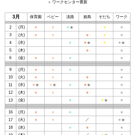
●
ワークセンター豊新
3月
保育園
ベビー
淡路
姫島
そだち
ワーク
●
●
●
●
●
(月)
2
★
●
●
●
●
●
3
(火)
●
●
●
●
(水)
4
★
★
●
●
5
(木)
●
●
●
●
6
(金)
●
●
●
●
9
(月)
●
●
●
●
10
(火)
●
●
●
●
●
(水)
11
★
★
★
●
●
●
●
12
(木)
●
●
●
(金)
13
★
●
●
●
●
16
(月)
●
●
●
(火)
／
17
★
●
●
●
18
(水)
●
●
(木)
／