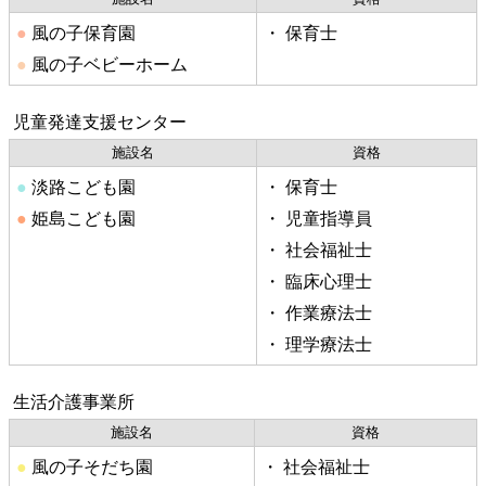
●
風の子保育園
・
保育士
●
風の子ベビーホーム
児童発達支援センター
施設名
資格
●
淡路こども園
・
保育士
●
姫島こども園
・
児童指導員
・
社会福祉士
・
臨床心理士
・
作業療法士
・
理学療法士
生活介護事業所
施設名
資格
●
風の子そだち園
・
社会福祉士